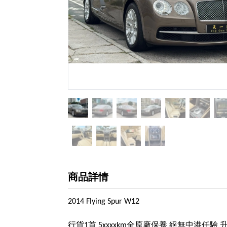
商品詳情
2014 Flying Spur W12
行貨
首
全原廠保養 絕無中港任驗 升
1
5xxxxkm