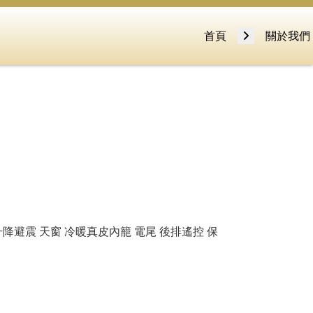
首頁
關於我們
 升降避震 天窗 冷暖真皮內籠 電尾 後排遙控 保