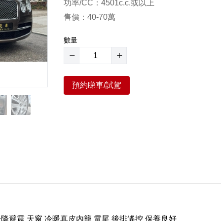
功率/CC：4501c.c.或以上
售價：40-70萬
數量
預約睇車/試駕
降避震 天窗 冷暖真皮內籠 電尾 後排遙控 保養良好