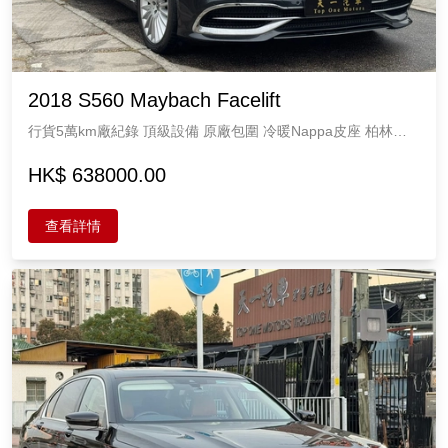
2018 S560 Maybach Facelift
行貨5萬km廠紀錄 頂級設備 原廠包圍 冷暖Nappa皮座 柏林音
響 升降避震 天幕頂 新款雙液晶大芒 360鏡頭 保養良好 原版原
漆 M benz 3982cc 5座
HK$ 638000.00
查看詳情