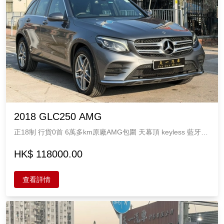
2018 GLC250 AMG
正18制 行貨0首 6萭多km原廠AMG包圍 天幕頂 keyless 藍牙後
視 電尾 大鮑魚 內外新淨 直板原裝油 M Benz 2000cc 5座
HK$ 118000.00
查看詳情