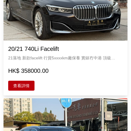
20/21 740Li Facelift
21落地 新款facelift 行貨5xxxxkm廠保養 實錶冇中港 頂級
Nappa皮 按摩冷暖坐 後排娛樂系統 HK音響 升降避震 原版原漆
極新 Bmw 3000cc 5座
HK$ 358000.00
查看詳情