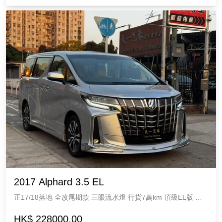
2017 Alphard 3.5 EL
正17/18落地 全改尾期款 三眼流水燈 行貨7萬km 頂級EL版 尾
期蒙羅麗莎包圍 4大冷暖真皮大電座 雙天窗三電門 內外新淨冇
花 高質冇中港 Toyota 3500cc 7座
HK$ 228000.00