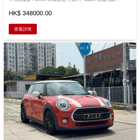
Brembo 鮑魚 電子錶版 多媒體輕觸屏幕 響喉 新車質素 全直板
原裝油 Ford 5000cc 4座
HK$ 348000.00
查看詳情