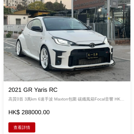
2021 GR Yaris RC
高質0首 3萬km 6速手波 Maxton包圍 碳纖風箱Focal音響 HKS
雙岀喉 H&R彈弓 18吋BC鈴 全直版原裝油 勤保養 Toyota
1618cc 5座
HK$ 288000.00
查看詳情