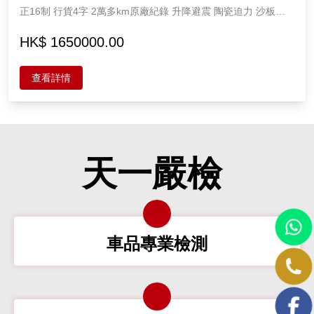
正16制 行貨4字 2萬多km原廠紀錄 升降避震 陶瓷迫力 沙板章
後視 高質素 全直板 新淨保養良好 任驗 Ferrari 3900cc 2座
HK$ 1650000.00
查看詳情
天一嚴檢
車品專業檢測