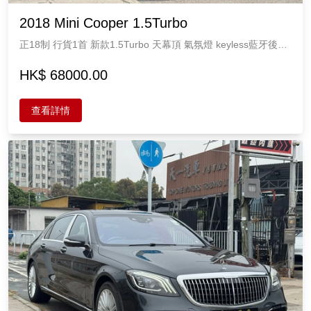
2018 Mini Cooper 1.5Turbo
正18制 行貨1首 新款1.5Turbo 天幕頂 氣氛燈 keyless藍牙後視
多功能Mon 全直板原裝油 8萬km原廠保養 全車精神 Mini
1500cc 4座
HK$ 68000.00
查看詳情